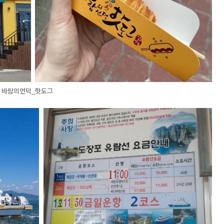
바람의언덕_핫도그