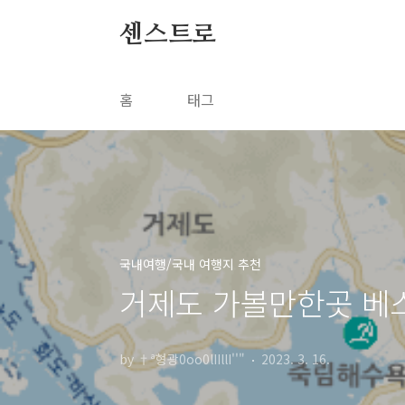
본문 바로가기
센스트로
홈
태그
국내여행/국내 여행지 추천
거제도 가볼만한곳 베스
by †ª형광0oo0lIIllI''"
2023. 3. 16.