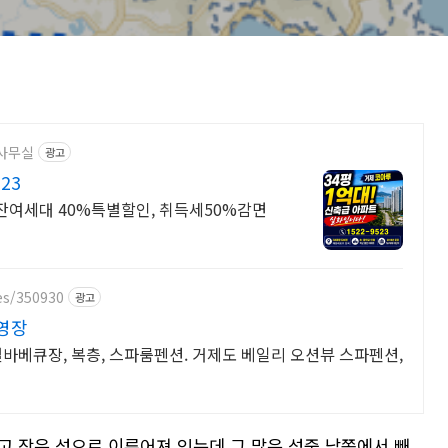
양사무실
광고
23
잔여세대 40%특별할인, 취득세50%감면
es/350930
광고
영장
별바베큐장, 복층, 스파룸펜션. 거제도 베일리 오션뷰 스파펜션,
고 작은 섬으로 이루어져 있는데 그 많은 섬중 남쪽에서 빼