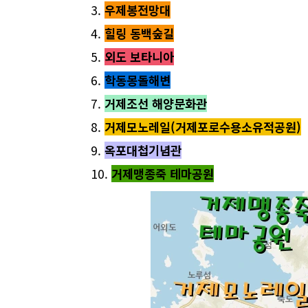
3.
우제봉전망대
4.
힐링 동백숲길
5.
외도 보타니아
6.
학동몽돌해변
7.
거제조선 해양문화관
8.
거제모노레일(거제포로수용소유적공원)
9.
옥포대첩기념관
10.
거제맹종죽 테마공원