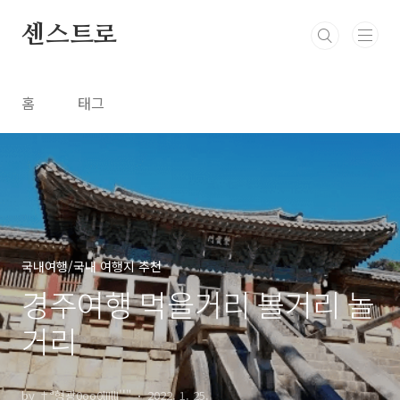
본문 바로가기
센스트로
홈
태그
국내여행/국내 여행지 추천
경주여행 먹을거리 볼거리 놀
거리
by †ª형광0oo0lIIllI''"
2022. 1. 25.