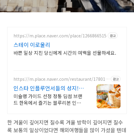
https://m.place.naver.com/place/1266866515
광고
스테이 이로울리
바쁜 일상 지친 당신에게 시간의 여백을 선물하세요.
https://m.place.naver.com/restaurant/178012
광고
8233
인스타 인플루언서들의 성지!
한옥에서 즐기는 질좋은 만두
미슐랭 가이드 선정 정통 딤섬 브랜
드 한옥에서 즐기는 블루리본 인증
홍콩 정통 레시피에 따라 주문 즉시
쪄낸 수제 딤섬맛집입니다.
한 겨울이 깊어지면 질수록 겨울 방학이 깊어지면 질수
록 보통의 일상이었다면 해외여행들을 많이 가셨을 텐데