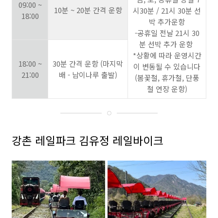
09:00 ~
10분 ~ 20분 간격 운항
시30분 / 21시 30분 선
18:00
박 추가운항
-공휴일 전날 21시 30
분 선박 추가 운항
*상황에 따라 운영시간
18:00 ~
30분 간격 운항 (마지막
이 변동될 수 있습니다
21:00
배 - 남이나루 출발)
(봄꽃철, 휴가철, 단풍
철 연장 운항)
강촌 레일파크 김유정 레일바이크