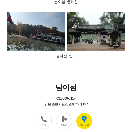
남이섬_둘레길
남이섬_입구