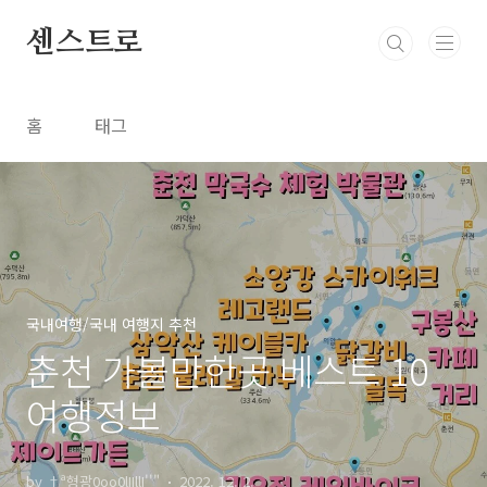
본문 바로가기
센스트로
홈
태그
국내여행/국내 여행지 추천
춘천 가볼만한곳 베스트 10
여행정보
by †ª형광0oo0lIIllI''"
2022. 12. 2.