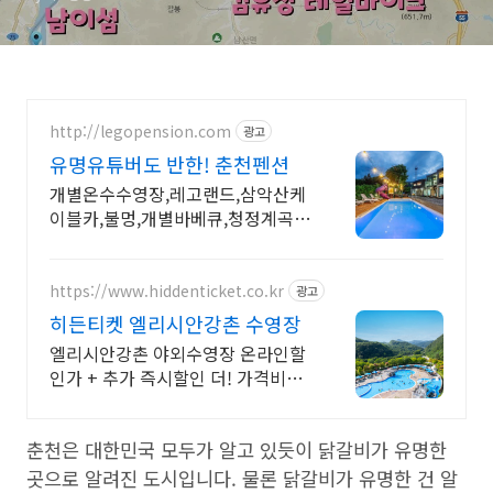
http://legopension.com
광고
유명유튜버도 반한! 춘천펜션
개별온수수영장,레고랜드,삼악산케
이블카,불멍,개별바베큐,청정계곡!
키즈펜션! 수영장,
https://www.hiddenticket.co.kr
광고
히든티켓 엘리시안강촌 수영장
엘리시안강촌 야외수영장 온라인할
인가 + 추가 즉시할인 더! 가격비교
꼭 해보세요!
춘천은 대한민국 모두가 알고 있듯이 닭갈비가 유명한
곳으로 알려진 도시입니다. 물론 닭갈비가 유명한 건 알