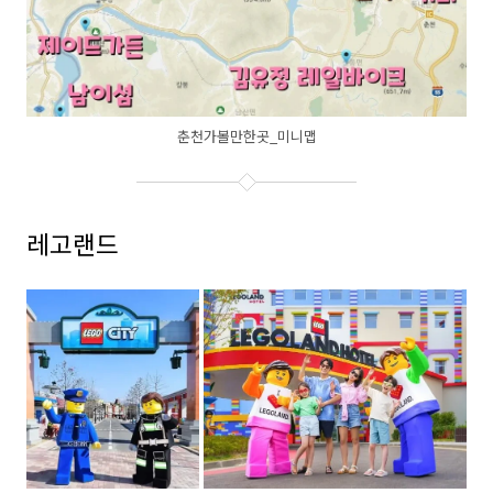
춘천가볼만한곳_미니맵
레고랜드