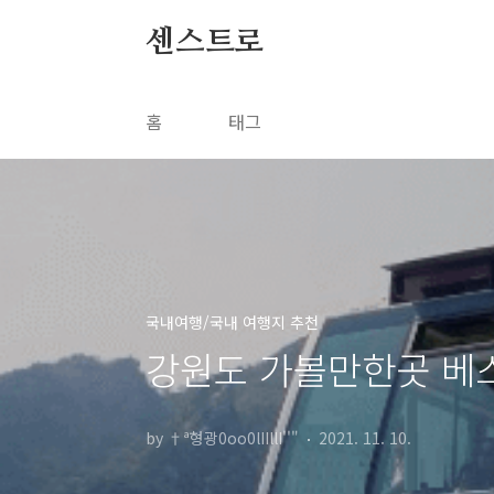
본문 바로가기
센스트로
홈
태그
국내여행/국내 여행지 추천
강원도 가볼만한곳 베스
by †ª형광0oo0lIIllI''"
2021. 11. 10.