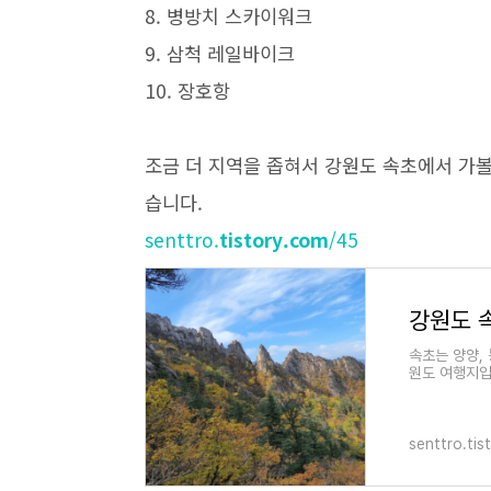
8. 병방치 스카이워크
9. 삼척 레일바이크
10. 장호항
조금 더 지역을 좁혀서 강원도 속초에서 가볼
습니다.
senttro.
tistory.com
/45
강원도 
속초는 양양, 
원도 여행지입
며 항구에는 
senttro.tis