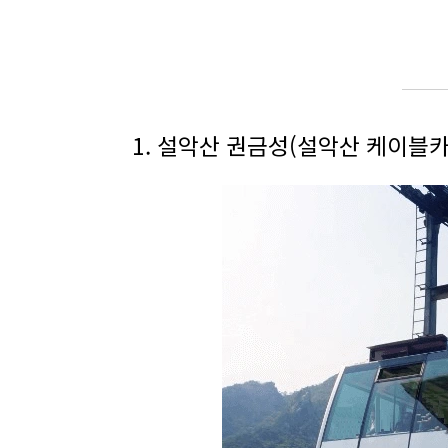
1. 설악산 권금성(설악산 케이블카