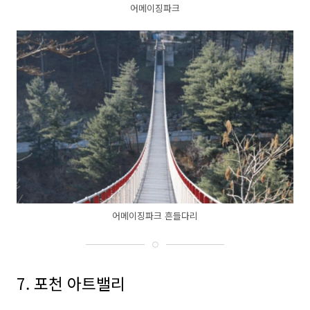
어메이징파크
어메이징파크 흔들다리
7. 포천 아트밸리