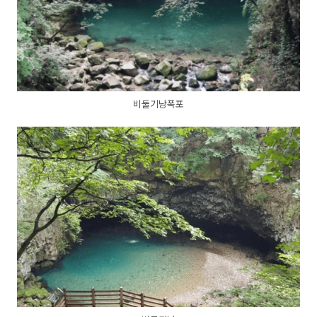
비둘기낭폭포