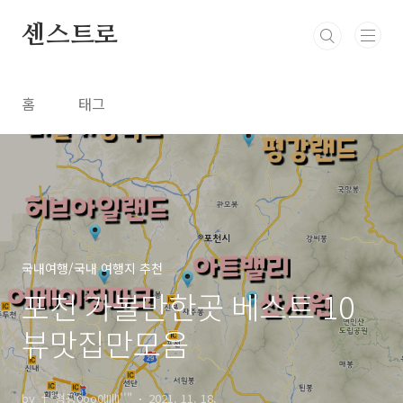
본문 바로가기
센스트로
홈
태그
국내여행/국내 여행지 추천
포천 가볼만한곳 베스트 10
뷰맛집만모음
by †ª형광0oo0lIIllI''"
2021. 11. 18.