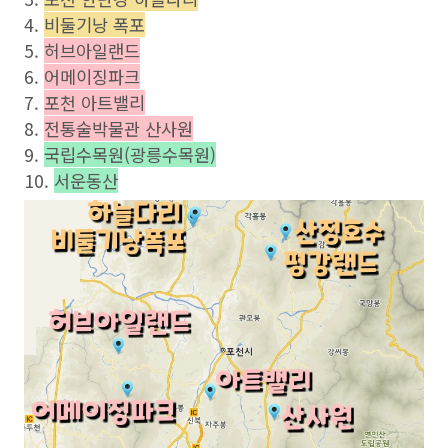
4.
비둘기낭 폭포
5.
허브아일랜드
6.
어메이징파크
7.
포천 아트밸리
8.
전통술박물관 산사원
9.
국립수목원(광릉수목원)
10.
서운동산