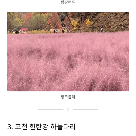
평강랜드
핑크뮬리
3. 포천 한탄강 하늘다리