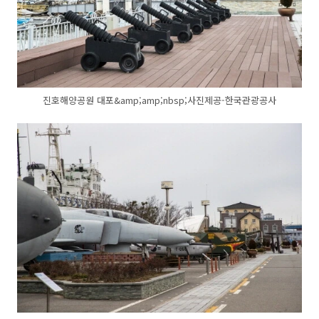
진호해양공원 대포&amp;amp;nbsp;사진제공-한국관광공사