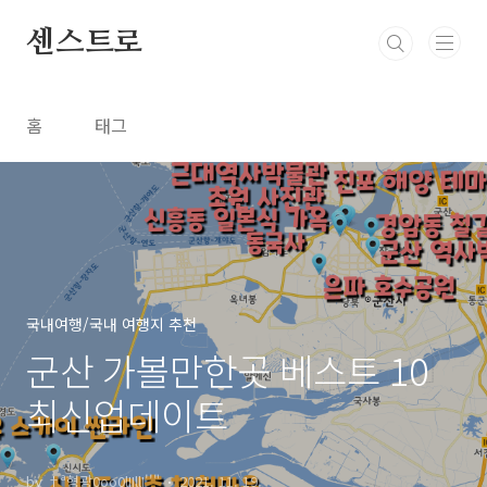
본문 바로가기
센스트로
홈
태그
국내여행/국내 여행지 추천
군산 가볼만한곳 베스트 10
최신업데이트
by †ª형광0oo0lIIllI''"
2021. 11. 19.