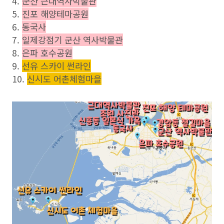
4.
군산 근대역사박물관
5.
진포 해양테마공원
6.
동국사
7.
일제강점기 군산 역사박물관
8.
은파 호수공원
9.
선유 스카이 썬라인
10.
신시도 어촌체험마을