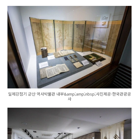
일제강점기 군산 역사박물관 내부&amp;amp;nbsp;사진제공-한국관광공
사