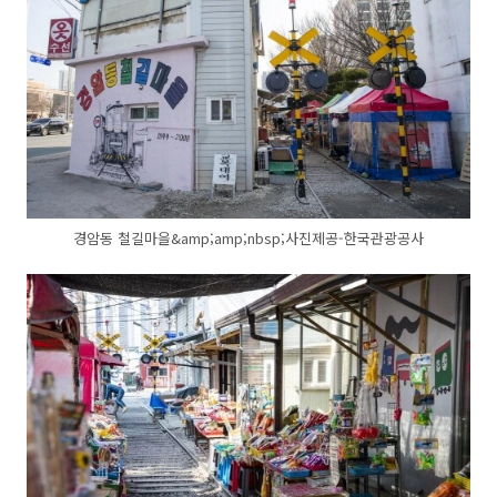
경암동 철길마을&amp;amp;nbsp;사진제공-한국관광공사