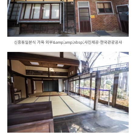
신흥동일본식 가옥 외부&amp;amp;nbsp;사진제공-한국관광공사