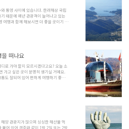
와 통영 사이에 있습니다. 한려해상 국립
하기 때문에 매년 관광객이 늘어나고 있는
영 여행과 함께 해보시면 더 좋을 곳이기 때
은 곳도 많이 보실 수 있고 맛있는 것도 많
 곳 베스트 10 1. 금산 보리암 2. 미국
 설리 스카이워크 7. 상주 은모래비치 8. 양마
양옆으로 있는 여수와 통영 가볼 만한 곳도 같
행을 떠나요
어디로 가야 할지 모르시겠다고요? 오늘 소
면 가고 싶은 곳이 분명히 생기실 거예요.
교통도 잘되어 있어 편하게 여행하기 좋아
행하기 좋은 곳입니다. 경기도 가평 가볼 만
. 아침고요 수목원 5. 국립 유명산 자연 휴양림
이 힐링파크 9. 호명 호수 10. 스위스 테마파
가평이 아닌 다른 경기도 여행지가 궁금하
 해양 관광지가 많으며 싱싱한 해산물 먹
붙어 있어 경주와 같이 1박 2일 또는 2박