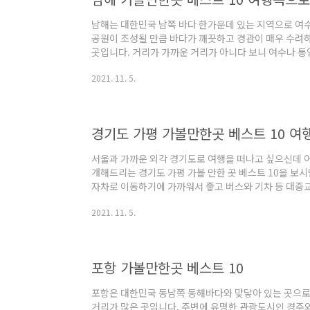
남해는 대한민국 남쪽 바다 한가운데 있는 지역으로 여수
공원이 조성될 만큼 바다가 깨끗하고 경관이 매우 수려
곳입니다. 거리가 가까운 거리가 아니다 보니 여수나 통
문에 2박 3일 정도 여유 있게 시간을 잡고 여행하시면 좋
2021. 11. 5.
이 먹으며 즐거운 추억을 쌓으실 수 있습니다. 남해 가볼 만한
마을 3. 독일마을 4. 원예예술촌 5. 남해 다랭이마을 6.
르뜨 언덕 9. 남해 보물섬 전망대 10. 섬이정원 남해 
이 여행 계획..
경기도 가평 가볼만한곳 베스트 10 여
서울과 가까운 외각 경기도로 여행을 떠나고 싶으신데 
개해드리는 경기도 가평 가볼 만한 곳 베스트 10을 보시
자차로 이동하기에 가까워서 좋고 버스와 기차 등 대중
연인이나 가족끼리 당일치기나 주말 1박 2일 코스로 여
2021. 11. 5.
한 곳 베스트 10 1. 남이섬 2. 자라섬 3. 쁘띠프랑스 4
6. 경기도 잣향기 푸른 숲 7. 가평 레일바이크 8. 더스테
크 에델바이스 가평에도 볼거리 먹거리가 많이 있지만 
시다면 맨 아래 경..
포항 가볼만한곳 베스트 10
포항은 대한민국 동남쪽 동해바다와 맞닿아 있는 곳으로
거리가 많은 곳입니다. 주변에 유명한 관광도시인 경주와 