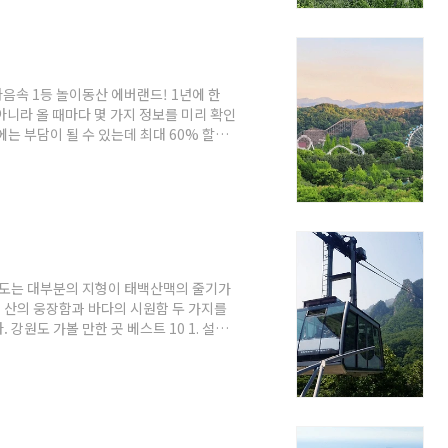
4. 제주 공룡랜드 5. 애월항 6. 연화지 7.
마음속 1등 놀이동산 에버랜드! 1년에 한
 아니라 올 때마다 몇 가지 정보를 미리 확인
는 부담이 될 수 있는데 최대 60% 할인
 에버랜드 즐기기 1. 오시는 길 2. 할인정
길 주소 : 경기도 용인시 처인구 포곡읍 에버
버랜드 검색 후 주차장에 진입하시면 안내 캐
다. 각 주차장에서 정문까지 무료 셔틀버
원도는 대부분의 지형이 태백산맥의 줄기가
 산의 웅장함과 바다의 시원함 두 가지를
강원도 가볼 만한 곳 베스트 10 1. 설악
 목장 4. 낙산사 5. 정동진역 6. 하조대 전
이크 10. 장호항 조금 더 지역을 좁혀서 강원
참고하시면 좋을 거 같습니다.
베스트 10 추천 속초는 양양, 동해, 인제, 고