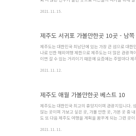
방 쪽으로는 산으로 둘러 싸여 있고 동쪽으로는 동해바다
2021. 11. 15.
고 맛있는 먹거리가 많이 있는 곳입니다. 경주, 포항, 부
울산에 할애하여 여행하시면 좋을 거 같습니다. 울산 가볼 만
모노레일 3. 장생포 고래문화마을 4. 일산해수욕장 5. 울
전 몽돌해변 8. 공룡발..
제주도 서귀포 가볼만한곳 10곳 - 남쪽
제주도는 대한민국 최남단에 있는 가장 큰 섬으로 대한민
나로 인한 해외여행 제한으로 제주도는 더 많은 관광객이
이면 갈 수 있는 거리이기 때문에 요즘에는 주말마다 제
온도가 약 16도로 한겨울에도 따뜻한 편이라 겨울에 관
2021. 11. 12.
개 섬의 규모가 크기 때문에 서쪽 끝에서 동쪽 끝으로 약 
정도까지 걸릴 수 있기 때문에 동선을 잘 짜서 여행을 
수 있습니다. 제주도 남쪽 지역 1/2를 차지하고 있는 
상 분포되어 있어 서귀포는 제주도의 빼..
제주도 애월 가볼만한곳 베스트 10
제주도는 대한민국 최고의 휴양지이며 관광지입니다. 성
않는 곳이며 가보고 싶은 곳, 가볼 만한 곳, 가본 곳 중
도 또 다음 제주도 여행을 계획을 꿈꾸게 되는 그런 곳이
해외여행이 제한되는 만큼 저 많은 관광객이 제주도로 
2021. 11. 11.
에서 핫한 관광지중 한 곳인 애월읍 쪽 소개를 해보려고 
에서만 지내도 볼거리가 충분하여 하루가 모자라실 수도 