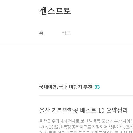
본문 바로가기
센스트로
홈
태그
국내여행/국내 여행지 추천
33
울산 가볼만한곳 베스트 10 요약정리
울산은 우리나라 전체로 보면 남동쪽 포항과 부산 사이
니다. 1962년 특정 공업지구로 지정되어 석유화학, 조
화 시 많은 인구가 몰린 곳으로 시민들의 여가를 위해 