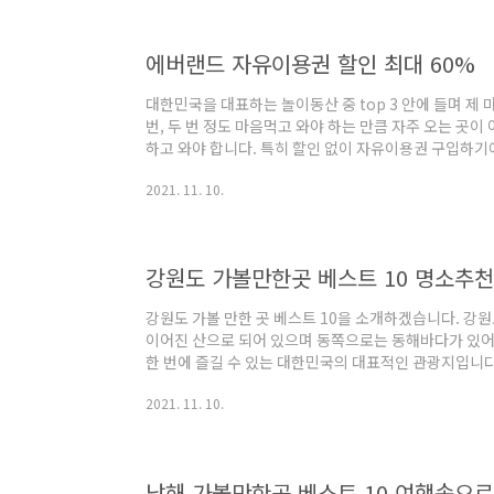
트 10 1. 곽지해수욕장 2. 제주 불빛 정원 3. 사진 놀이터 
9.81 파크 8...
에버랜드 자유이용권 할인 최대 60%
대한민국을 대표하는 놀이동산 중 top 3 안에 들며 제 
번, 두 번 정도 마음먹고 와야 하는 만큼 자주 오는 곳이
하고 와야 합니다. 특히 할인 없이 자유이용권 구입하기에
받고 부담 없이 즐길 수 있는 할인 방법들을 소개해 봅니다.
2021. 11. 10.
보 3. 꿀팁(연간회원권) 가이드맵 상세 보기 1. 오시는 
랜드로 199 자차 이용 시 : 내비게이션에 주소 또는 에
스트가 주차하실 수 있는 가까운 주차장으로 안내해 줍니
스가 수시로 ..
강원도 가볼만한곳 베스트 10 명소추천
강원도 가볼 만한 곳 베스트 10을 소개하겠습니다. 강
이어진 산으로 되어 있으며 동쪽으로는 동해바다가 있어
한 번에 즐길 수 있는 대한민국의 대표적인 관광지입니다. 
산 권금성(설악산 케이블카) 2. 아바이마을 3. 대관령 양 떼
2021. 11. 10.
망대 7. 주문진항 8. 병방치 스카이워크 9. 삼척 레일바
도 속초에서 가볼 만한 곳 따로 모아둔 포스팅은 여기 
senttro.tistory.com/45 강원도 속초 가볼만한곳 
성, 강릉 ..
남해 가볼만한곳 베스트 10 여행속으로