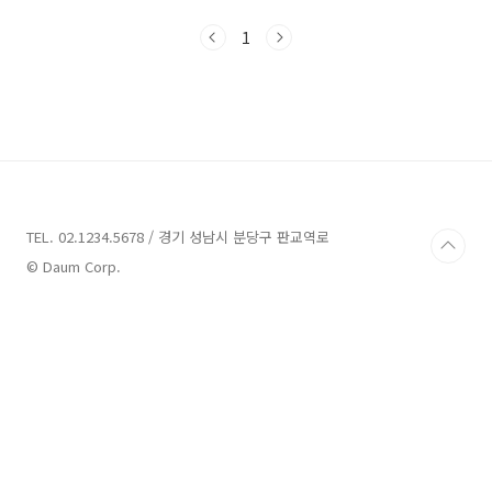
관광지입니다. 강원도 가볼 만한 곳 베스트 10 1.
설악산 권금성(설악산 케이블카) 2. 아바이마을
1
3. 대관령 양 떼 목장 4. 낙산사 5. 정동진역 6. 하
조대 전망대 7. 주문진항 8. 병방치 스카이워크 9.
삼척 레일바이크 10. 장호항 조금 더 지역을 좁혀
서 강원도 속초에서 가볼 만한 곳 따로 모아둔 포
스팅은 여기 참고하시면 좋을 거 같습니다.
senttro.tistory.com/45 강원도 속초 가볼만
한곳 베스트 10 추천 속초는 양양, 동해, 인제, 고
성, 강릉 ..
TEL. 02.1234.5678 / 경기 성남시 분당구 판교역로
© Daum Corp.