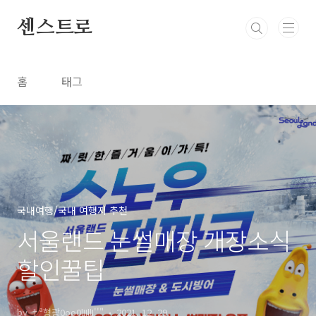
본문 바로가기
센스트로
홈
태그
국내여행/국내 여행지 추천
서울랜드 눈썰매장 개장소식
할인꿀팁
by †ª형광0oo0lIIllI''"
2021. 12. 29.