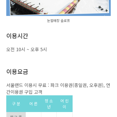
눈썰매장 슬로프
이용시간
오전 10시 ~ 오후 5시
이용요금
서울랜드 이용시 무료 : 파크 이용권(종일권, 오후권), 연
간이용권 구입 고객
청 소
어 린
구 분
어 른
년
이