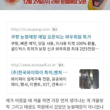
http://m.coupang.com
광고
쿠팡 눈썰매장 매일 오픈되는 와우회원 특가
쿠팡, 빠른 예약, 당일 사용, 미사용 티켓 100% 환불,
골드박스 최저가 보장 신규 와우회원 최대 2만3천원
쿠폰팩+5% 추가적립 혜택! 여행도 이제 쿠팡에서!
http://www.koreawifi.or.kr
광고
(주)한국와이파이 특허,벤처 빠
른상담 가능
와이파이 설계구축 전문, 공공와이
파이, 행사, 이벤트, IOT, 건축시설
어디서나 끊김없이! 와이파이특허
보유, 다양한 시공경험을 가진 전문
제가 어렸을 때 겨울 하면 가장 먼저 생각나는 게 겨울방
성있는 기업
학 그리고 태권도 학원에서 갔었던 눈썰매장이 아니었나