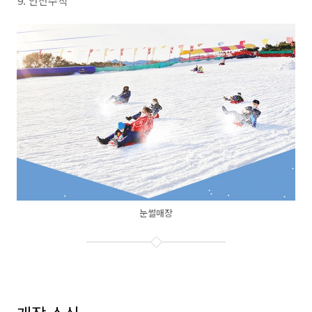
안전수칙
눈썰매장