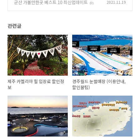
군산 가볼만한곳 베스트 10 최신업데이트
2021.11.19
(0)
관련글
제주 카멜리아 힐 입장료 할인정
경주월드 눈썰매장 (이용안내,
보
할인꿀팁)