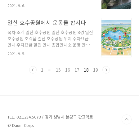
이 잘 스며들지 않는 수성 응회암이 넓게 자리 잡
비를 막아주는 지붕 폴대 : 타프를 세우기 위한 기
2021. 9. 6.
아 타 지역보다 폭포가 많은 곳 중 한 곳이며 화산
둥 스트링 : 타프 기둥과 팩을 고정하기 위한 끈 팩
활동으로써 만들어진 조 면질 안산암으로 침강
: 타프를 쓰러지지 않게 고정하는 말뚝 추가 구성
융기 현상과 용암에 의한 단층을 이룬 U자형 계
일산 호수공원에서 운동을 합시다
사이드월 : 타프의 옆면에 설치하..
곡이다 이름을 풀어보면 하늘천, 땅지, 못연 하늘
목차 소개 일산 호수공원 일산 호수공원 8경 일산
과 땅 그리고 연못이라는 이름을 가지고 있는데
호수공원 조각품 일산 호수공원 위치 주차요금
직접 보게 된다면 그 이름만큼 아름다운 경치와
안내 주차요금 할인 안내 종합안내소 운영 안내
장관을 볼 수 있다 폭포의 길이는 약 22미터, 폭
공원 시설 사용료 공원시설 이용수칙 소개 일산
은 12미터로 물줄기가 내려오며 그아래 연못의
2021. 9. 5.
호수공원 주거 대단지 인일산 남쪽 장항동에 위
수심이 약 20미터 폭포를 포함한 이 계곡에는 제
치하고 있어 일산 시민들의 자연친화적인 휴식공
주도의 기후화 걸맞은 아열대성, 난대성의 각양
간으로 총면적은 약 100만 제곱미터 호수면적은
1
···
15
16
17
18
19
각종의 식물들 잣나무 밤나무 유자나무 동백나무
약 30만 제곱미터로 약 5Km 둘레의 산책로와 자
등 일..
전거를 탈 수 있는 자전거 전용도로가 있어 휴식
뿐만 아니라 일산 시민의 운동공간으로써 일산
시민의 건강을 책임지고 있다고 해도 과언이 아
니다 또한 주말이면 각종 레크리에이션과 사진
촬영 공연 행사로 문화공간으로써의 역할도 톡톡
히 해내고 있으며 계절에 따라 정원을 재정비하
TEL. 02.1234.5678 / 경기 성남시 분당구 판교역로
여 예술적인 장소가 되기도 하며 매년 개최되는
© Daum Corp.
고양 국제 꽃 박람회..