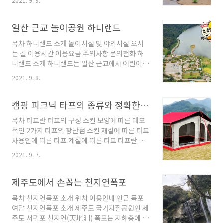
2021. 9. 9.
필수이며 예약하고 이용하는 방법까지 알아보겠
관람객이 찾아오는 대형 실내 수족관이다 총 관
습니다 목차 소개 공원 전경 시설 안내 이용자 준
람 시간은 약 2시간 정도이며 수족관이지만 해양
수사항 코로나 19 관련 안내 관리 예약방법 소개
일산 근교 놀이공원 하니랜드
생물만이 아닌 평소 못 보던 동물들도 관람할 수
20년 10월 6일 이전에는 예약 없이 선착순으로
있게 되어 있..
목차 하니랜드 소개 놀이시설 및 야외시설 오시
이용이 가능했지만 사람이 너무 몰리거나 자리가
는 길 이용시간 이용요금 주의사항 문의전화 하
꽉 찼음에도 불구하고 돗자리나 그늘막을 놓고
니랜드 소개 하니랜드는 일산 근교에서 어린이들
무분별하게 이용되어 20년 10월 6일 이후로 예
이 즐길 수 있는 놀이동산 중 한 곳으로 삼면은 산
약제로 운영이 되고 있습니다 피크닉장은 A구역,
2021. 9. 8.
으로 둘러싸여 있고 한 면은 12만 평의 넓은 호수
B구역으로 나뉘며 A구역은 고양시민만 예약이
가 있어 정확하게 행정상 관리주소는 파주이지만
가능하고 B구역은 타 지역 인도 예약이 가능합니
일산 파주 서울을 이어주는 통일로에 위치하여
캠핑 피크닉 타프의 종류와 정확한 용도
다 예약신청은 고양시 홈페이지에서 신청이 가능
주말이면 많은 가족들의 휴양지가 되는 곳이다
하며 홈페이지..
목차 타프란 타프의 구성 스킨 모양에 따른 대표
놀이시설 및 야외시설 놀이기구 : 범퍼카, 바이킹,
적인 2가지 타프의 장단점 스킨 재질에 따른 타프
회전목마를 포함한 13 기종의 놀이기구 기드 라
사용인에 따른 타프 계절에 따른 타프 타프란 방
이드 : 동전으로 이용 가능한 어린이 전용 키드 라
수 처리된 타포린(Tarpaulin)의 줄임말로 쉽게
이드 물놀이동산 : 여름에 즐길 수 있는 어른, 어
2021. 9. 7.
말해서 다양한 종류의 그늘막을 통합해서 지칭한
린이 용으로 뉘어져 있으며 물보라 물보라 물썰
다 단독으로 간단한 피크닉 햇빛 가리기용으로
매를 이용할 수 있는 야외수영장 눈놀이동산 : 겨
사용 가능하며 캠핑 시 텐트 위에 우천에 대비하
제주도에서 손꼽는 천지연폭포
울에 즐길 수 있는 3개의 슬로프로 이루어진 눈썰
여 설치하기도 한다 형태와 재질에 따라 종류가
매..
목차 천지연폭포 소개 위치 이용안내 인근 폭포
다양하며 사용 용도에 따라 사용했을 때 효과가
여담 천지연폭포 소개 제주도 국가지질공원인 제
배가 되는 캠핑, 피크닉을 즐길 수 있는 기본적인
주도 서귀포 천지연(天地淵) 폭포는 지하층에 물
장비이다 타프의 구성 기본 구성 스킨 : 햇빛이나