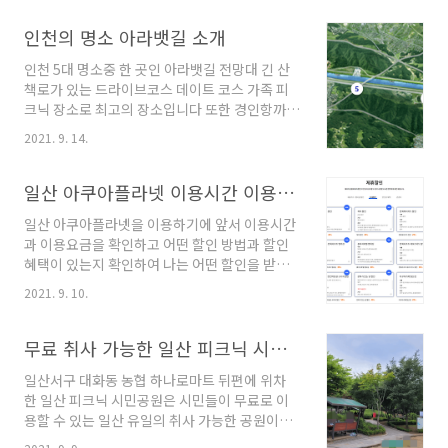
죽조개, 명주조개, 맛조개, 백합조개 등 갯벌 체험
도 할 수 있는 곳입니다 달산포 해수욕장 소개 수
인천의 명소 아라뱃길 소개
심이 얕고 갯벌이 잘 가꾸어져 있습니다 물이 들
인천 5대 명소중 한 곳인 아라뱃길 전망대 긴 산
어오는 간조에는 어린아이들과 해수욕을 즐기기
책로가 있는 드라이브코스 데이트 코스 가족 피
에 좋고 물이 빠지는 간조에는 약 500m가량 갯
크닉 장소로 최고의 장소입니다 또한 경인항까지
벌이 드러나며 수많은 갯벌생물을 체험할 수 있
이어지는 자전거 전용도로를 이용하면 멋진 풍경
습니다 또한 서해를 앞두고 울창한 소나무 숲에
2021. 9. 14.
을 배경으로 자전거 라이딩을 즐길 수 있는 곳으
서 캠핑을 즐길 수 있습니다 달산포해수욕장의
로 주말이면 인천 서울 김포 일산 등 주변 도시에
위치 태안에 위치한 해수욕장중 그나마 이름이
서 많은 분이 이용하는 인천의 대표 명소입니다
일산 아쿠아플라넷 이용시간 이용요금 할인혜택
알려져 있는 몽산포해수욕장 바로 아래로 이어져
아라뱃길이란 아라뱃길의 [아라]는 전통민요 [아
있으며 아래로는 펜션과..
일산 아쿠아플라넷을 이용하기에 앞서 이용시간
리랑]의 후렴 부분 [아라리오]에서 따온 말입니다
과 이용요금을 확인하고 어떤 할인 방법과 할인
아라뱃길은 인천 서구 오류동의 서해 김포 서울
혜택이 있는지 확인하여 나는 어떤 할인을 받을
강서구 개화동 한강까지 이어져 있습니다 아라뱃
수 있는데 나에게 맞는 최대 할인 혜택을 찾아 여
길의 역사 사람과 물자의 이동을 편하게 하기 위
2021. 9. 10.
인과 함께 가족과 함께 조금 더 가성비 있는 관람
한 한강과 서해를 잇는 운하를 만드는 건 꽤 오랜
방법을 찾아보겠습니다 목차 일산 아쿠아플라넷
과거로부터 시작된 일입니다 최초의 개척 시도는
소개 운영시간 및 이용안내 이용요금 제휴 할인
무료 취사 가능한 일산 피크닉 시민공원
약 800여 년 전 고종 때 시작되었으며 안정적인
안내 연간권 혜택 일산 아쿠아플라넷 소개 일산
운하를..
일산서구 대화동 농협 하나로마트 뒤편에 위차
아쿠아플라넷은 고양 전체에서 가볼 만한 곳 중
한 일산 피크닉 시민공원은 시민들이 무료로 이
감히 탑 1이라고 말할 수 있을 정도로 평일 휴일
용할 수 있는 일산 유일의 취사 가능한 공원이다
상관없이 많은 고양시민뿐 아니라 경기 북 서 지
예약제로 운영이 되고 있기 때문에 사전 예약은
역과 인천지역에서도 많은 연인 또는 가족단위