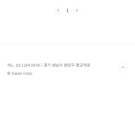
그런 곳이 아닐까 합니다. 특히 요즘 코로나로 인
해 해외여행이 제한되는 만큼 저 많은 관광객이
1
제주도로 여행을 계획하고 있습니다. 오늘은 제
주도에서 핫한 관광지중 한 곳인 애월읍 쪽 소개
를 해보려고 합니다. 여행 계획 중 하루 정도는 애
월 쪽에서만 지내도 볼거리가 충분하여 하루가
모자라실 수도 있습니다. 제주도 애월 가볼 만한
곳 베스트 10 1. 곽지해수욕장 2. 제주 불빛 정원
3. 사진 놀이터 4. 제주 공룡랜드 5. 애월항 6. 연
화지 7. 9.81 파크 8...
TEL. 02.1234.5678 / 경기 성남시 분당구 판교역로
© Daum Corp.