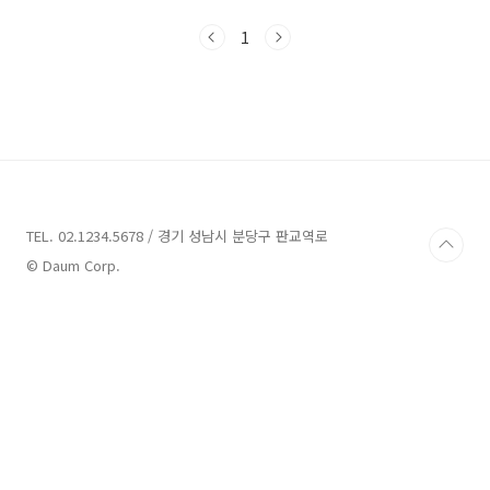
여 가을에는 산전체에 울긋불긋 단풍이 드는 진
풍경을 감상하실 수 있습니다. 이번 시간에는 강
1
원도 속초 가볼 만한 곳 10 소개해볼 건데 이번 가
을 제대로 즐겨 보시기 바랍니다. 강원도 속초 가
볼 만한 곳 베스트 10 1. 설악산국립공원 2. 설악
산 금강굴 3. 설악산 케이블카(권금성) 4. 속초해
수욕장 5. 대포항 6. 아바이마을(갯배) 7. 속초관
광 수산시장 8. 외옹치 바다향기로 9. 속초등대전
망대 10. 속초 엑스포 타워 강원도 강릉 가볼만한
곳 베스트 10 은 맨 밑에..
TEL. 02.1234.5678 / 경기 성남시 분당구 판교역로
© Daum Corp.