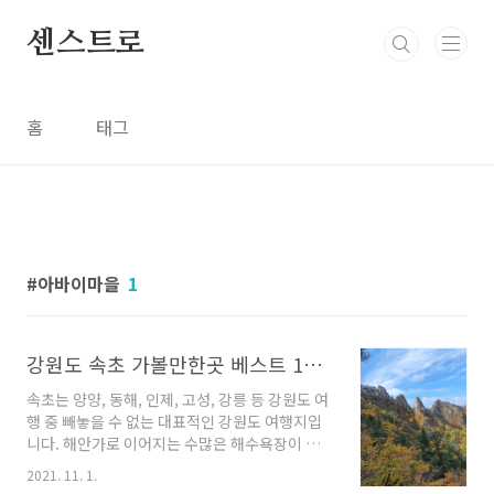
본문 바로가기
센스트로
홈
태그
아바이마을
1
강원도 속초 가볼만한곳 베스트 10 추천
속초는 양양, 동해, 인제, 고성, 강릉 등 강원도 여
행 중 빼놓을 수 없는 대표적인 강원도 여행지입
니다. 해안가로 이어지는 수많은 해수욕장이 있
어 해수욕 인파가 몰리며 항구에는 신선한 수산
2021. 11. 1.
물이 즐비합니다. 특히 설악산국립공원과 인접하