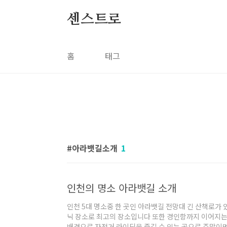
본문 바로가기
센스트로
홈
태그
아라뱃길소개
1
인천의 명소 아라뱃길 소개
인천 5대 명소중 한 곳인 아라뱃길 전망대 긴 산책로가
닉 장소로 최고의 장소입니다 또한 경인항까지 이어지는
배경으로 자전거 라이딩을 즐길 수 있는 곳으로 주말이면