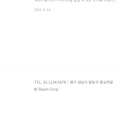
은 분이 이용하는 인천의 대표 명소입니다 아라뱃길이란 
2021. 9. 14.
의 후렴 부분 [아라리오]에서 따온 말입니다 아라뱃길은
구 개화동 한강까지 이어져 있습니다 아라뱃길의 역사 사
강과 서해를 잇는 운하를 만드는 건 꽤 오랜 과거로부터
800여 년 전 고종 때 시작되었으며 안정적인 운하를..
TEL. 02.1234.5678 / 경기 성남시 분당구 판교역로
© Daum Corp.