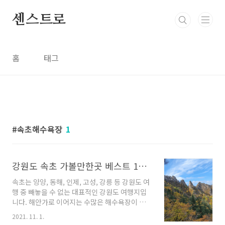
본문 바로가기
센스트로
홈
태그
속초해수욕장
1
강원도 속초 가볼만한곳 베스트 10 추천
속초는 양양, 동해, 인제, 고성, 강릉 등 강원도 여
행 중 빼놓을 수 없는 대표적인 강원도 여행지입
니다. 해안가로 이어지는 수많은 해수욕장이 있
어 해수욕 인파가 몰리며 항구에는 신선한 수산
2021. 11. 1.
물이 즐비합니다. 특히 설악산국립공원과 인접하