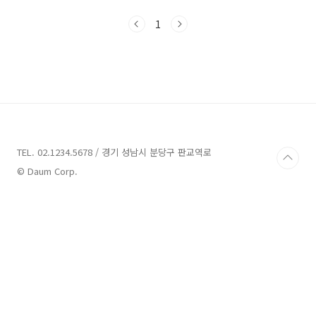
여 가을에는 산전체에 울긋불긋 단풍이 드는 진
풍경을 감상하실 수 있습니다. 이번 시간에는 강
1
원도 속초 가볼 만한 곳 10 소개해볼 건데 이번 가
을 제대로 즐겨 보시기 바랍니다. 강원도 속초 가
볼 만한 곳 베스트 10 1. 설악산국립공원 2. 설악
산 금강굴 3. 설악산 케이블카(권금성) 4. 속초해
수욕장 5. 대포항 6. 아바이마을(갯배) 7. 속초관
광 수산시장 8. 외옹치 바다향기로 9. 속초등대전
망대 10. 속초 엑스포 타워 강원도 강릉 가볼만한
곳 베스트 10 은 맨 밑에..
TEL. 02.1234.5678 / 경기 성남시 분당구 판교역로
© Daum Corp.