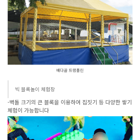
배다골 트램폴린
빅 블록놀이 체험장
-벽돌 크기의 큰 블록을 이용하여 집짓기 등 다양한 쌓기
체험이 가능합니다