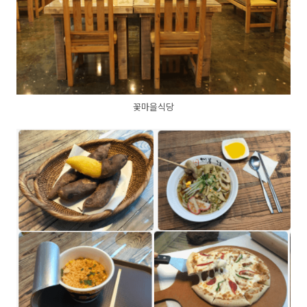
꽃마을식당