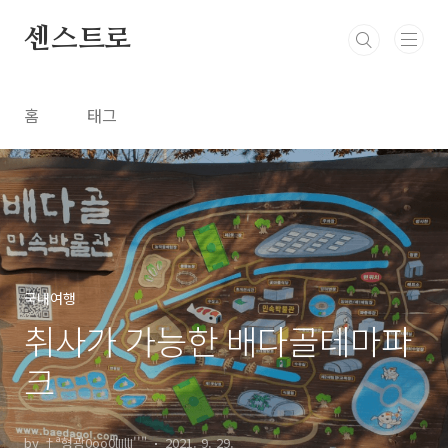
본문 바로가기
센스트로
홈
태그
국내여행
취사가 가능한 배다골테마파
크
by †ª형광0oo0lIIllI''"
2021. 9. 29.