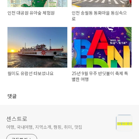
인천 대공원 유아숲 체험원
인천 송월동 동화마을 동심속으
로
월미도 유람선 타보셨나요
25년 9월 무주 반딧불이 축제 특
별한 여행
댓글
센스트로
여행, 국내여행, 지역소개, 캠핑, 취미, 맛집