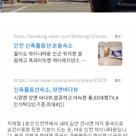
https://booking.naver.com/booking/3/bizes/1
광고
224012
인천 신축풀옵션 온돌숙소
월미도 차이나타운 인근 위치한 깔
끔하고 프라이빗한 하이레지던스 숙
소를 만나보세요.
https://map.naver.com/p/entry/place/1527942
광고
451
신축풀옵션숙소, 양면바다뷰
시원한 양면 바다뷰,깔끔하고 아늑한 룸,65대형TV,4
인식탁(2인기준,최대4인)
지하철 1호선 인천역에서 내려 길만 건너면 마치 중국으로
순간이동한 듯한 기분이 드는 곳, 바로 인천 차이나타운입니
다. 붉은 간판과 화려한 중국식 건축물들이 즐비한 이곳은 단