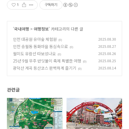
1
구독하기
'
국내여행
>
여행정보
' 카테고리의 다른 글
인천 대공원 유아숲 체험원
2025.08.30
(0)
인천 송월동 동화마을 동심속으로
2025.08.27
(0)
월미도 유람선 타보셨나요
2025.08.26
(0)
25년 9월 무주 반딧불이 축제 특별한 여행
2025.08.25
(0)
광덕산 계곡 등산코스 완벽하게 즐기기
2025.08.14
(0)
관련글