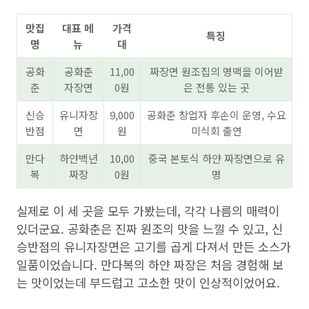
맛집
대표 메
가격
특징
명
뉴
대
공화
공화춘
11,00
짜장면 원조집의 명맥을 이어받
춘
자장면
0원
은 전통 있는 곳
신승
유니자장
9,000
공화춘 창업자 후손이 운영, 수요
반점
면
원
미식회 출연
만다
하얀백년
10,00
중국 본토식 하얀 짜장면으로 유
복
짜장
0원
명
실제로 이 세 곳을 모두 가봤는데, 각각 나름의 매력이
있더군요. 공화춘은 진짜 원조의 맛을 느낄 수 있고, 신
승반점의 유니자장면은 고기를 곱게 다져서 만든 소스가
일품이었습니다. 만다복의 하얀 짜장은 처음 경험해 보
는 맛이었는데 부드럽고 고소한 맛이 인상적이었어요.