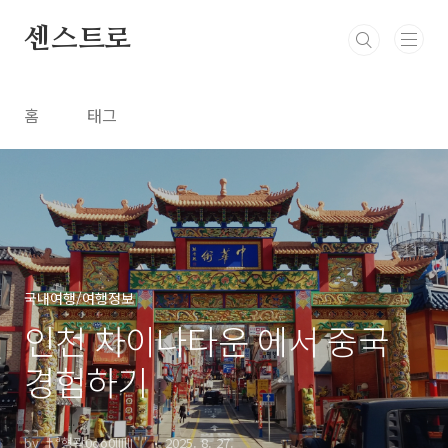
본문 바로가기
센스트로
홈
태그
국내여행/여행정보
인천 차이나타운 에서 중국
경험하기
by †ª형광0oo0lIIllI''"
2025. 8. 27.