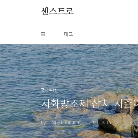
본문 바로가기
센스트로
홈
태그
국내여행
시화방조제 삼치 시즌
by †ª형광0oo0lIIllI''"
2021. 9. 15.