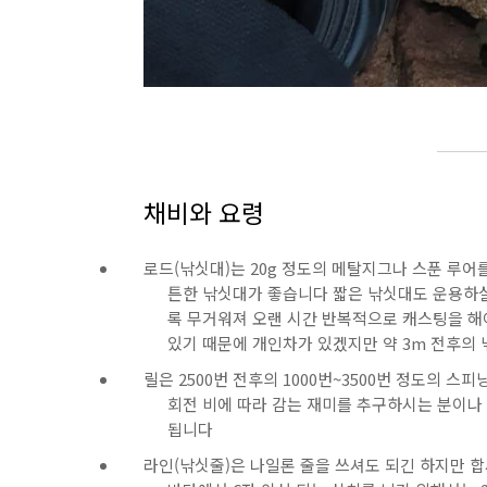
채비와 요령
로드(낚싯대)는 20g 정도의 메탈지그나 스푼 루어를
튼한 낚싯대가 좋습니다 짧은 낚싯대도 운용하실
록 무거워져 오랜 시간 반복적으로 캐스팅을 해야
있기 때문에 개인차가 있겠지만 약 3m 전후의
릴은 2500번 전후의 1000번~3500번 정도의 
회전 비에 따라 감는 재미를 추구하시는 분이나
됩니다
라인(낚싯줄)은 나일론 줄을 쓰셔도 되긴 하지만 합사